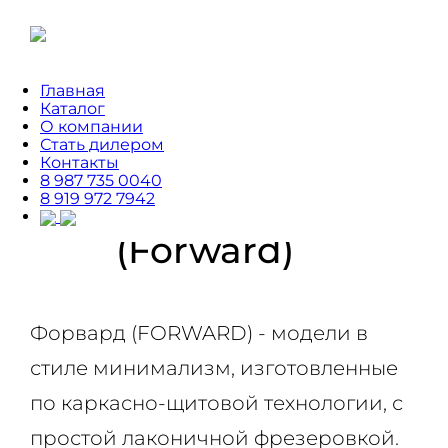
Главная
Главная
›
Каталог
›
Межкомнатные двери
›
Каталог
Форвард (Forward)
О компании
Стать дилером
Контакты
Форвард
8 987 735 0040
8 919 972 7942
(Forward)
Форвард (FORWARD) - модели в
стиле минимализм, изготовленные
по каркасно-щитовой технологии, с
простой лаконичной фрезеровкой.