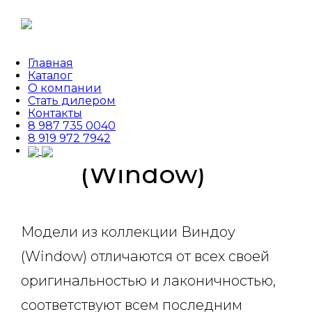
Главная
Главная
›
Каталог
›
Межкомнатные двери
›
Каталог
Виндоу (Window)
О компании
Стать дилером
Контакты
Виндоу
8 987 735 0040
8 919 972 7942
(Window)
Модели из коллекции Виндоу
(Window) отличаются от всех своей
оригинальностью и лаконичностью,
соответствуют всем последним