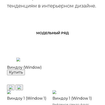
тенденциям в интерьерном дизайне.
МОДЕЛЬНЫЙ РЯД
Виндоу (Window)
Купить
Виндоу 1 (Window 1)
Виндоу 1 (Window 1)
Вин
Рифленое стекло флутс